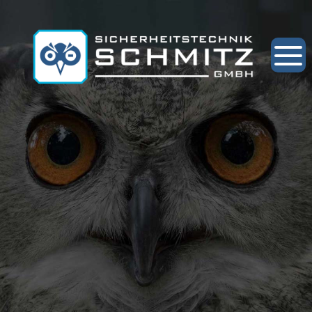
Startseite
Über uns
Leistungen
Service
Leistungen: Übersicht
News
Einbruchmelde- und Alarmanlagen
Kontakt
Brandmeldeanlagen